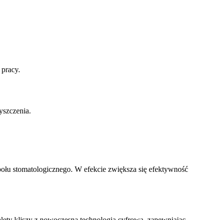
pracy.
yszczenia.
ołu stomatologicznego. W efekcie zwiększa się efektywność
alety kliszy z nowoczesną technologią cyfrową, zapewniając