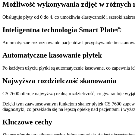
Możliwość wykonywania zdjęć w różnych 
Obsługuje płyty od 0 do 4, co umożliwia elastyczność i szeroki zakr
Inteligentna technologia Smart Plate©
Automatyczne rozpoznawanie pacjentów i przypisywanie im skanowa
Automatyczne kasowanie płytek
Po każdym użyciu płytki są automatycznie kasowane, co zapewnia ic
Najwyższa rozdzielczość skanowania
CS 7600 oferuje najwyższą realną rozdzielczość, co gwarantuje wyją
Dzięki tym zaawansowanym funkcjom skaner płytek CS 7600 zapewnia 
diagnostyki, co przekłada się na lepszą opiekę nad pacjentami i wyż
Kluczowe cechy
Skaner oferuje wyjątkowe cechy, które sprawiają, że jest niezastąp