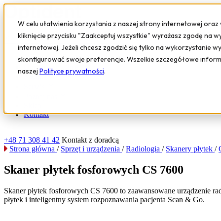
W celu ułatwienia korzystania z naszej strony internetowej oraz
kliknięcie przycisku "Zaakceptuj wszystkie" wyrażasz zgodę na w
internetowej. Jeżeli chcesz zgodzić się tylko na wykorzystanie w
Sprzęt i urządzenia
skonfigurować swoje preferencje. Wszelkie szczegółowe infor
Oprogramowanie
naszej
Polityce prywatności
.
Szkolenia
Serwis
Poznaj nas
Sklep
Kontakt
+48 71 308 41 42
Kontakt z doradcą
Strona główna
/
Sprzęt i urządzenia
/
Radiologia
/
Skanery płytek
/
Skaner płytek fosforowych CS 7600
Skaner płytek fosforowych CS 7600 to zaawansowane urządzenie radio
płytek i inteligentny system rozpoznawania pacjenta Scan & Go.