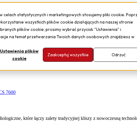
 w celach statystycznych i marketingowych stosujemy pliki cookie. Popr
ykorzystanie wszystkich plików cookie działających na naszej stronie
ybranych plików cookie, prosimy wybrać przycisk "Ustawienia" i
macje na temat przetwarzania Twoich danych osobowych znajdziesz w
Ustawienia plików
Zaakceptuj wszystkie
Odrzuć
cookie
CS 7600
logiczne, które łączy zalety tradycyjnej kliszy z nowoczesną technol