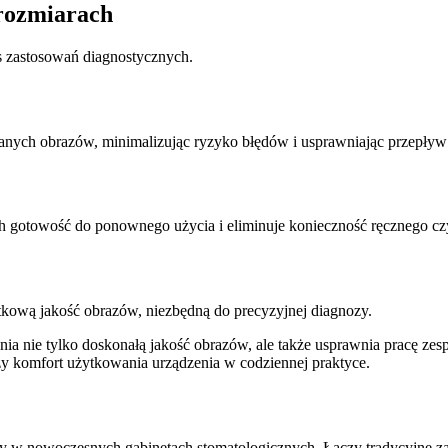
rozmiarach
es zastosowań diagnostycznych.
nych obrazów, minimalizując ryzyko błędów i usprawniając przepływ 
h gotowość do ponownego użycia i eliminuje konieczność ręcznego cz
tkową jakość obrazów, niezbędną do precyzyjnej diagnozy.
nie tylko doskonałą jakość obrazów, ale także usprawnia pracę zesp
szy komfort użytkowania urządzenia w codziennej praktyce.
iony w nowoczesnych gabinetach stomatologicznych. Łączy tradycyjne z