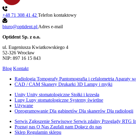
+48 71 308 41 42
Telefon kontaktowy
biuro@optident.pl
Adres e-mail
Optident Sp. z o.o.
ul. Eugeniusza Kwiatkowskiego 4
52-326 Wrocław
NIP: 897 16 15 843
Blog
Kontakt
Radiologia
Tomografy
Pantomografia i cefalometria
Aparaty w
CAD / CAM
Skanery
Drukarki 3D
Lampy i myjki
Unity
Unity stomatologiczne
Stołki i krzesła
Lupy
Lupy stomatologiczne
Systemy świetlne
Używane
Oprogramowanie
Dla gabinetów
Dla skanerów
Dla radiologii
Serwis
Zgłoszenie Serwisowe
Serwis zdalny
Przeglądy RTG
I
Poznaj nas
O Nas
Zaufali nam
Dołącz do nas
Sklep
Regulamin sklepu