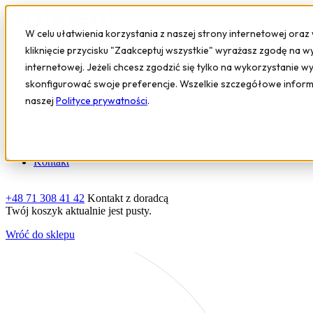
W celu ułatwienia korzystania z naszej strony internetowej oraz
kliknięcie przycisku "Zaakceptuj wszystkie" wyrażasz zgodę na w
internetowej. Jeżeli chcesz zgodzić się tylko na wykorzystanie w
Sprzęt i urządzenia
skonfigurować swoje preferencje. Wszelkie szczegółowe infor
Oprogramowanie
naszej
Polityce prywatności
.
Szkolenia
Serwis
Poznaj nas
Sklep
Kontakt
+48 71 308 41 42
Kontakt z doradcą
Twój koszyk aktualnie jest pusty.
Wróć do sklepu