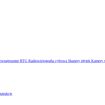
ewnątrzustne RTG
Radiowizjografia cyfrowa
Skanery płytek
Kamery 
nstrukcje