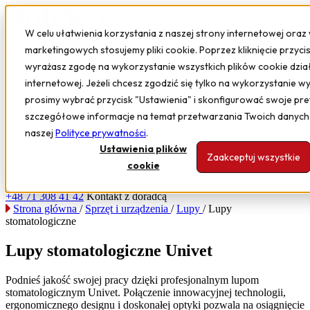
W celu ułatwienia korzystania z naszej strony internetowej oraz 
marketingowych stosujemy pliki cookie. Poprzez kliknięcie przyci
wyrażasz zgodę na wykorzystanie wszystkich plików cookie dział
Sprzęt i urządzenia
internetowej. Jeżeli chcesz zgodzić się tylko na wykorzystanie w
Oprogramowanie
prosimy wybrać przycisk "Ustawienia" i skonfigurować swoje pre
Szkolenia
szczegółowe informacje na temat przetwarzania Twoich danych
Serwis
naszej
Polityce prywatności
.
Poznaj nas
Sklep
Ustawienia plików
Zaakceptuj wszystkie
Kontakt
cookie
+48 71 308 41 42
Kontakt z doradcą
Strona główna
/
Sprzęt i urządzenia
/
Lupy
/
Lupy
stomatologiczne
Lupy stomatologiczne Univet
Podnieś jakość swojej pracy dzięki profesjonalnym lupom
stomatologicznym Univet. Połączenie innowacyjnej technologii,
ergonomicznego designu i doskonałej optyki pozwala na osiągnięcie