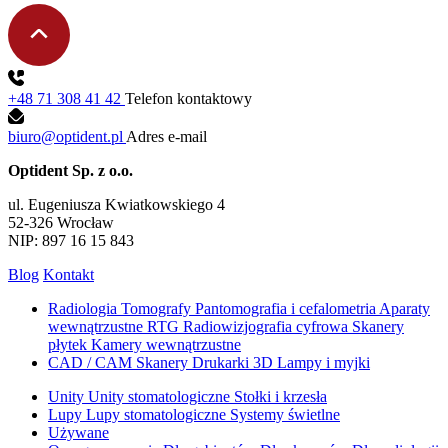
+48 71 308 41 42
Telefon kontaktowy
biuro@optident.pl
Adres e-mail
Optident Sp. z o.o.
ul. Eugeniusza Kwiatkowskiego 4
52-326 Wrocław
NIP: 897 16 15 843
Blog
Kontakt
Radiologia
Tomografy
Pantomografia i cefalometria
Aparaty
wewnątrzustne RTG
Radiowizjografia cyfrowa
Skanery
płytek
Kamery wewnątrzustne
CAD / CAM
Skanery
Drukarki 3D
Lampy i myjki
Unity
Unity stomatologiczne
Stołki i krzesła
Lupy
Lupy stomatologiczne
Systemy świetlne
Używane