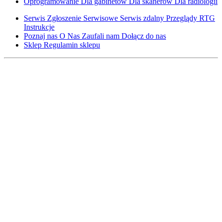
Oprogramowanie
Dla gabinetów
Dla skanerów
Dla radiologii
Serwis
Zgłoszenie Serwisowe
Serwis zdalny
Przeglądy RTG
Instrukcje
Poznaj nas
O Nas
Zaufali nam
Dołącz do nas
Sklep
Regulamin sklepu