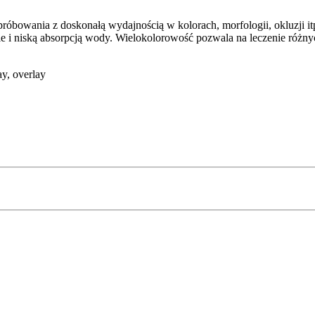
owania z doskonałą wydajnością w kolorach, morfologii, okluzji itp.
ie i niską absorpcją wody. Wielokolorowość pozwala na leczenie różn
ay, overlay