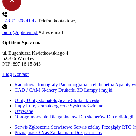
+48 71 308 41 42
Telefon kontaktowy
biuro@optident.pl
Adres e-mail
Optident Sp. z o.o.
ul. Eugeniusza Kwiatkowskiego 4
52-326 Wrocław
NIP: 897 16 15 843
Blog
Kontakt
Radiologia
Tomografy
Pantomografia i cefalometria
Aparaty w
CAD / CAM
Skanery
Drukarki 3D
Lampy i myjki
Unity
Unity stomatologiczne
Stołki i krzesła
Lupy
Lupy stomatologiczne
Systemy świetlne
Używane
Oprogramowanie
Dla gabinetów
Dla skanerów
Dla radiologii
Serwis
Zgłoszenie Serwisowe
Serwis zdalny
Przeglądy RTG
I
Poznaj nas
O Nas
Zaufali nam
Dołącz do nas