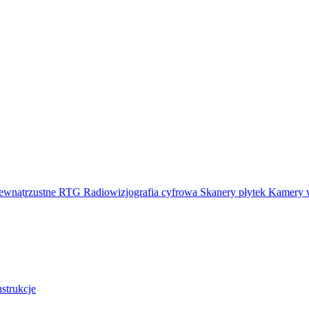
ewnątrzustne RTG
Radiowizjografia cyfrowa
Skanery płytek
Kamery 
nstrukcje