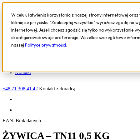
W celu ułatwienia korzystania z naszej strony internetowej oraz
kliknięcie przycisku "Zaakceptuj wszystkie" wyrażasz zgodę na w
internetowej. Jeżeli chcesz zgodzić się tylko na wykorzystanie w
Sprzęt i urządzenia
skonfigurować swoje preferencje. Wszelkie szczegółowe infor
Oprogramowanie
naszej
Polityce prywatności
.
Szkolenia
Serwis
Poznaj nas
Sklep
Kontakt
+48 71 308 41 42
Kontakt z doradcą
EAN:
Brak danych
ŻYWICA – TN11 0,5 KG