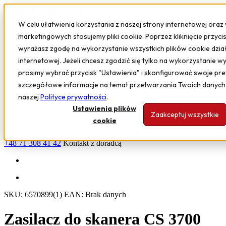
W celu ułatwienia korzystania z naszej strony internetowej oraz 
marketingowych stosujemy pliki cookie. Poprzez kliknięcie przyci
wyrażasz zgodę na wykorzystanie wszystkich plików cookie dział
Sprzęt i urządzenia
internetowej. Jeżeli chcesz zgodzić się tylko na wykorzystanie w
Oprogramowanie
prosimy wybrać przycisk "Ustawienia" i skonfigurować swoje pre
Szkolenia
szczegółowe informacje na temat przetwarzania Twoich danych
Serwis
naszej
Polityce prywatności
.
Poznaj nas
Sklep
Ustawienia plików
Zaakceptuj wszystkie
Kontakt
cookie
+48 71 308 41 42
Kontakt z doradcą
SKU:
6570899(1)
EAN:
Brak danych
Zasilacz do skanera CS 3700