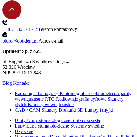
+48 71 308 41 42
Telefon kontaktowy
biuro@optident.pl
Adres e-mail
Optident Sp. z o.o.
ul. Eugeniusza Kwiatkowskiego 4
52-326 Wrocław
NIP: 897 16 15 843
Blog
Kontakt
Radiologia
Tomografy
Pantomografia i cefalometria
Aparaty
wewnątrzustne RTG
Radiowizjografia cyfrowa
Skanery
płytek
Kamery wewnątrzustne
CAD / CAM
Skanery
Drukarki 3D
Lampy i myjki
Unity
Unity stomatologiczne
Stołki i krzesła
Lupy
Lupy stomatologiczne
Systemy świetlne
Używane
Oprogramowanie
Dla gabinetów
Dla skanerów
Dla radiologii