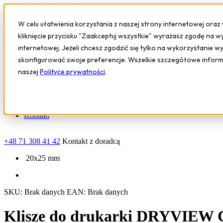
W celu ułatwienia korzystania z naszej strony internetowej oraz
kliknięcie przycisku "Zaakceptuj wszystkie" wyrażasz zgodę na w
internetowej. Jeżeli chcesz zgodzić się tylko na wykorzystanie w
Sprzęt i urządzenia
skonfigurować swoje preferencje. Wszelkie szczegółowe infor
Oprogramowanie
naszej
Polityce prywatności
.
Szkolenia
Serwis
Poznaj nas
Sklep
Kontakt
+48 71 308 41 42
Kontakt z doradcą
20x25 mm
SKU:
Brak danych
EAN:
Brak danych
Klisze do drukarki DRYVIEW 