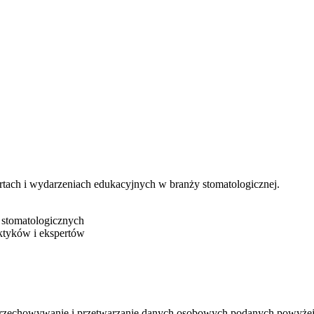
rtach i wydarzeniach edukacyjnych w branży stomatologicznej.
 stomatologicznych
ktyków i ekspertów
 przechowywanie i przetwarzanie danych osobowych podanych powyżej w