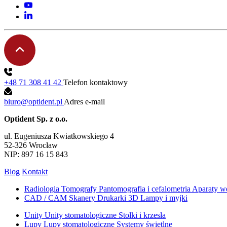
+48 71 308 41 42
Telefon kontaktowy
biuro@optident.pl
Adres e-mail
Optident Sp. z o.o.
ul. Eugeniusza Kwiatkowskiego 4
52-326 Wrocław
NIP: 897 16 15 843
Blog
Kontakt
Radiologia
Tomografy
Pantomografia i cefalometria
Aparaty w
CAD / CAM
Skanery
Drukarki 3D
Lampy i myjki
Unity
Unity stomatologiczne
Stołki i krzesła
Lupy
Lupy stomatologiczne
Systemy świetlne