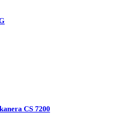
VG
skanera CS 7200