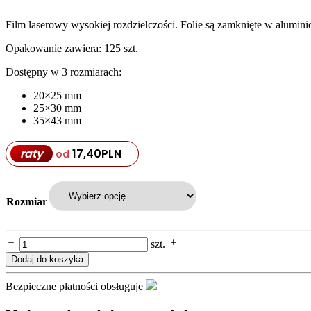
Film laserowy wysokiej rozdzielczości. Folie są zamknięte w alumin
Opakowanie zawiera: 125 szt.
Dostępny w 3 rozmiarach:
20×25 mm
25×30 mm
35×43 mm
raty
17,40
PLN
od
Rozmiar
szt.
Dodaj do koszyka
Bezpieczne płatności obsługuje