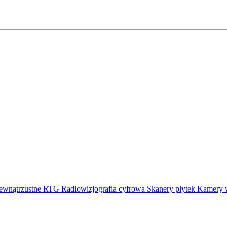
ewnątrzustne RTG
Radiowizjografia cyfrowa
Skanery płytek
Kamery 