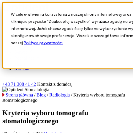
W celu ułatwienia korzystania z naszej strony internetowej oraz
kliknięcie przycisku "Zaakceptuj wszystkie" wyrażasz zgodę na w
internetowej. Jeżeli chcesz zgodzić się tylko na wykorzystanie w
Sprzęt i urządzenia
skonfigurować swoje preferencje. Wszelkie szczegółowe infor
Oprogramowanie
naszej
Polityce prywatności
.
Szkolenia
Serwis
Poznaj nas
Sklep
Kontakt
+48 71 308 41 42
Kontakt z doradcą
Strona główna
/
Blog
/
Radiologia
/
Kryteria wyboru tomografu
stomatologicznego
Kryteria wyboru tomografu
stomatologicznego