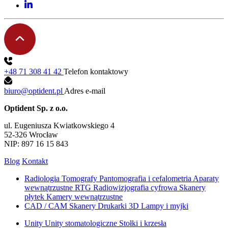
+48 71 308 41 42
Telefon kontaktowy
biuro@optident.pl
Adres e-mail
Optident Sp. z o.o.
ul. Eugeniusza Kwiatkowskiego 4
52-326 Wrocław
NIP: 897 16 15 843
Blog
Kontakt
Radiologia
Tomografy
Pantomografia i cefalometria
Aparaty
wewnątrzustne RTG
Radiowizjografia cyfrowa
Skanery
płytek
Kamery wewnątrzustne
CAD / CAM
Skanery
Drukarki 3D
Lampy i myjki
Unity
Unity stomatologiczne
Stołki i krzesła