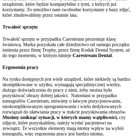
urządzenie, które będzie kompatybilne z tymi, z których już
korzystamy. To umożliwi nam swobodne korzystanie z bazy zdjęć,
które zbudowaliśmy przez ostatnie lata.
Trwałość sprzętu
Trwałość sprzętu w przypadku Carestream prezentuje klasę
światową. Marka pozyskała całe dziedzictwo od samego początku
istnienia przez firmę Trophy, przez firmę Kodak Dental System, aż
do tego momentu, w którym istnieje
Carestream Dental
.
Ergonomia pracy
Na rynku dostępnych jest wiele urządzeń, które niekiedy są bardzo
skomplikowane w użytku, wymagają specjalistycznej wiedzy,
dużego doświadczenia do pracy z nimi, żeby można było
pozyskiwać obrazy dobrej jakości. Natomiast w przypadku
tomografów Carestream, mówimy o łatwym pozycjonowaniu,
nieskomplikowanym oprogramowaniu i wielu dedykowanych
rozwiązań do ułatwiania pracy w trakcie pozyskiwania obrazów.
Musimy uniknąć sytuacji, w których mamy wątpliwości,
czy
zdjęcie, które pozyskaliśmy, należy wydać pacjentowi na
zewnątrz. Te wszystkie elementy mają istotny wpływ na wybór
tomografu, więc ergonomia pracy jest bardzo istotna.