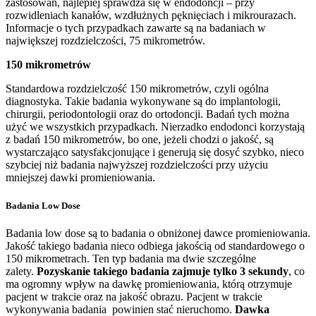
zastosowań, najlepiej sprawdza się w endodoncji – przy
rozwidleniach kanałów, wzdłużnych pęknięciach i mikrourazach.
Informacje o tych przypadkach zawarte są na badaniach w
największej rozdzielczości, 75 mikrometrów.
150 mikrometrów
Standardowa rozdzielczość 150 mikrometrów, czyli ogólna
diagnostyka. Takie badania wykonywane są do implantologii,
chirurgii, periodontologii oraz do ortodoncji. Badań tych można
użyć we wszystkich przypadkach. Nierzadko endodonci korzystają
z badań 150 mikrometrów, bo one, jeżeli chodzi o jakość, są
wystarczająco satysfakcjonujące i generują się dosyć szybko, nieco
szybciej niż badania najwyższej rozdzielczości przy użyciu
mniejszej dawki promieniowania.
Badania Low Dose
Badania low dose są to badania o obniżonej dawce promieniowania.
Jakość takiego badania nieco odbiega jakością od standardowego o
150 mikrometrach. Ten typ badania ma dwie szczególne
zalety.
Pozyskanie takiego badania zajmuje tylko 3 sekundy
, co
ma ogromny wpływ na dawkę promieniowania, którą otrzymuje
pacjent w trakcie oraz na jakość obrazu. Pacjent w trakcie
wykonywania badania powinien stać nieruchomo.
Dawka