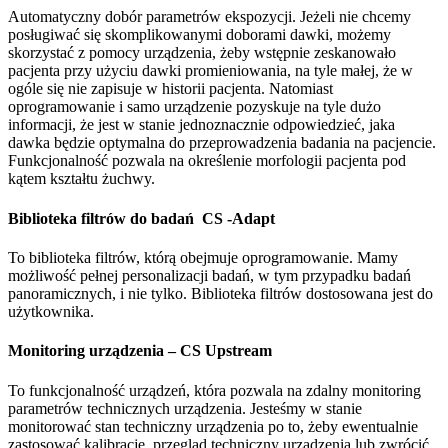
Automatyczny dobór parametrów ekspozycji. Jeżeli nie chcemy
posługiwać się skomplikowanymi doborami dawki, możemy
skorzystać z pomocy urządzenia, żeby wstępnie zeskanowało
pacjenta przy użyciu dawki promieniowania, na tyle małej, że w
ogóle się nie zapisuje w historii pacjenta. Natomiast
oprogramowanie i samo urządzenie pozyskuje na tyle dużo
informacji, że jest w stanie jednoznacznie odpowiedzieć, jaka
dawka będzie optymalna do przeprowadzenia badania na pacjencie.
Funkcjonalność pozwala na określenie morfologii pacjenta pod
kątem kształtu żuchwy.
Biblioteka filtrów do badań CS -Adapt
To biblioteka filtrów, którą obejmuje oprogramowanie. Mamy
możliwość pełnej personalizacji badań, w tym przypadku badań
panoramicznych, i nie tylko. Biblioteka filtrów dostosowana jest do
użytkownika.
Monitoring urządzenia – CS Upstream
To funkcjonalność urządzeń, która pozwala na zdalny monitoring
parametrów technicznych urządzenia. Jesteśmy w stanie
monitorować stan techniczny urządzenia po to, żeby ewentualnie
zastosować kalibrację, przegląd techniczny urządzenia lub zwrócić