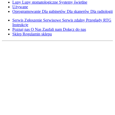
Lupy
Lupy stomatologiczne
Systemy świetlne
Używane
Oprogramowanie
Dla gabinetów
Dla skanerów
Dla radiologii
Serwis
Zgłoszenie Serwisowe
Serwis zdalny
Przeglądy RTG
Instrukcje
Poznaj nas
O Nas
Zaufali nam
Dołącz do nas
Sklep
Regulamin sklepu