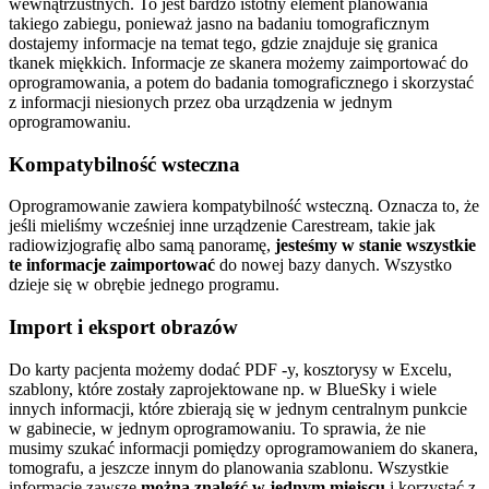
wewnątrzustnych. To jest bardzo istotny element planowania
takiego zabiegu, ponieważ jasno na badaniu tomograficznym
dostajemy informacje na temat tego, gdzie znajduje się granica
tkanek miękkich. Informacje ze skanera możemy zaimportować do
oprogramowania, a potem do badania tomograficznego i skorzystać
z informacji niesionych przez oba urządzenia w jednym
oprogramowaniu.
Kompatybilność wsteczna
Oprogramowanie zawiera kompatybilność wsteczną. Oznacza to, że
jeśli mieliśmy wcześniej inne urządzenie Carestream, takie jak
radiowizjografię albo samą panoramę,
jesteśmy w stanie wszystkie
te informacje zaimportować
do nowej bazy danych. Wszystko
dzieje się w obrębie jednego programu.
Import i eksport obrazów
Do karty pacjenta możemy dodać PDF -y, kosztorysy w Excelu,
szablony, które zostały zaprojektowane np. w BlueSky i wiele
innych informacji, które zbierają się w jednym centralnym punkcie
w gabinecie, w jednym oprogramowaniu. To sprawia, że nie
musimy szukać informacji pomiędzy oprogramowaniem do skanera,
tomografu, a jeszcze innym do planowania szablonu. Wszystkie
informacje zawsze
można znaleźć w jednym miejscu
i korzystać z