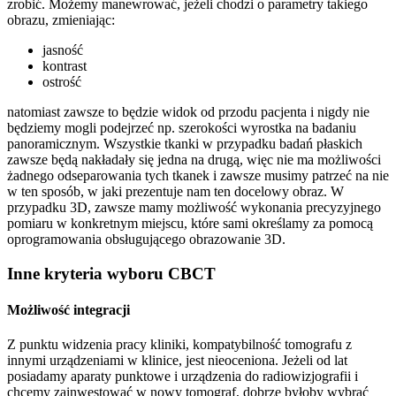
zrobić. Możemy manewrować, jeżeli chodzi o parametry takiego
obrazu, zmieniając:
jasność
kontrast
ostrość
natomiast zawsze to będzie widok od przodu pacjenta i nigdy nie
będziemy mogli podejrzeć np. szerokości wyrostka na badaniu
panoramicznym. Wszystkie tkanki w przypadku badań płaskich
zawsze będą nakładały się jedna na drugą, więc nie ma możliwości
żadnego odseparowania tych tkanek i zawsze musimy patrzeć na nie
w ten sposób, w jaki prezentuje nam ten docelowy obraz. W
przypadku 3D, zawsze mamy możliwość wykonania precyzyjnego
pomiaru w konkretnym miejscu, które sami określamy za pomocą
oprogramowania obsługującego obrazowanie 3D.
Inne kryteria wyboru CBCT
Możliwość integracji
Z punktu widzenia pracy kliniki, kompatybilność tomografu z
innymi urządzeniami w klinice, jest nieoceniona. Jeżeli od lat
posiadamy aparaty punktowe i urządzenia do radiowizjografii i
chcemy zainwestować w nowy tomograf, dobrze byłoby wybrać