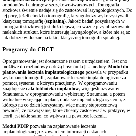
ortodontów i chirurgów szczękowo-twarzowych.Tomografia
stożkowa świetnie nadaje się do zastosowań laryngologicznych. Do
tej pory, jeżeli chodzi o tomografię, laryngolodzy wykorzystywali
klasyczną tomografię (
szpitalną
). Jakość badań pozyskanych w
tomografii stożkowej jest dużo lepsza, co ważne przy obrazowaniu
maleńkich struktur, które interesują laryngologów, a które nie są aż
tak dobrze widoczne na takiej klasycznej tomografii spiralnej.
Programy do CBCT
Oprogramowanie jest dostarczone razem z urządzeniem. Jest ono
możliwe do rozbudowy o dużą ilość funkcji – moduły.
Moduł do
planowania leczenia implantologicznego
pozwala w przypadku
wykonanej tomografii, zaplanować leczenie implantologiczne za
pomocą systemu, z którym pracujemy. W oprogramowaniu
znajduje się
cała biblioteka implantów
, więc jeśli używamy
Straumana, w oprogramowaniu wybieramy Straumana, a potem
wirtualnie wkręcając implant, doda się implant z tego systemu, z
którego na co dzień korzystamy, więc mamy stuprocentową
pewność, że rozwiązanie, które chcemy zastosować w praktyce, w
teorii jest takie samo, co wpływa na pewność leczenia.
Moduł PDIP
pozwala na zaplanowanie leczenia
implantologicznego z zawarciem informacji o skanach