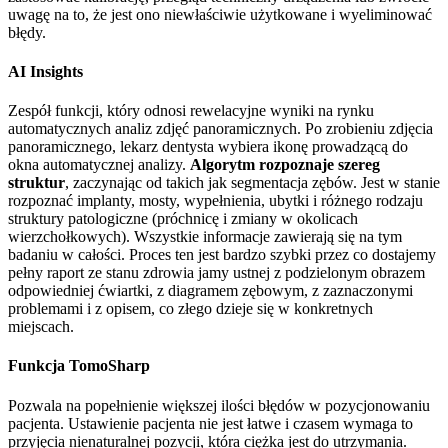
uwagę na to, że jest ono niewłaściwie użytkowane i wyeliminować
błędy.
AI Insights
Zespół funkcji, który odnosi rewelacyjne wyniki na rynku
automatycznych analiz zdjęć panoramicznych. Po zrobieniu zdjęcia
panoramicznego, lekarz dentysta wybiera ikonę prowadzącą do
okna automatycznej analizy.
Algorytm rozpoznaje szereg
struktur
, zaczynając od takich jak segmentacja zębów. Jest w stanie
rozpoznać implanty, mosty, wypełnienia, ubytki i różnego rodzaju
struktury patologiczne (próchnicę i zmiany w okolicach
wierzchołkowych). Wszystkie informacje zawierają się na tym
badaniu w całości. Proces ten jest bardzo szybki przez co dostajemy
pełny raport ze stanu zdrowia jamy ustnej z podzielonym obrazem
odpowiedniej ćwiartki, z diagramem zębowym, z zaznaczonymi
problemami i z opisem, co złego dzieje się w konkretnych
miejscach.
Funkcja TomoSharp
Pozwala na popełnienie większej ilości błędów w pozycjonowaniu
pacjenta. Ustawienie pacjenta nie jest łatwe i czasem wymaga to
przyjęcia nienaturalnej pozycji, która ciężka jest do utrzymania.