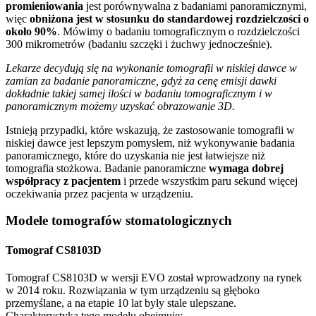
promieniowania
jest porównywalna z badaniami panoramicznymi,
więc
obniżona jest w stosunku do standardowej rozdzielczości o
około 90%
. Mówimy o badaniu tomograficznym o rozdzielczości
300 mikrometrów (badaniu szczęki i żuchwy jednocześnie).
Lekarze decydują się na wykonanie tomografii w niskiej dawce w
zamian za badanie panoramiczne, gdyż za cenę emisji dawki
dokładnie takiej samej ilości w badaniu tomograficznym i w
panoramicznym możemy uzyskać obrazowanie 3D.
Istnieją przypadki, które wskazują, że zastosowanie tomografii w
niskiej dawce jest lepszym pomysłem, niż wykonywanie badania
panoramicznego, które do uzyskania nie jest łatwiejsze niż
tomografia stożkowa. Badanie panoramiczne
wymaga dobrej
współpracy z pacjentem
i przede wszystkim paru sekund więcej
oczekiwania przez pacjenta w urządzeniu.
Modele tomografów
stomatologicznych
Tomograf CS8103D
Tomograf CS8103D w wersji EVO został wprowadzony na rynek
w 2014 roku. Rozwiązania w tym urządzeniu są głęboko
przemyślane, a na etapie 10 lat były stale ulepszane.
Charakterystyka tego modelu obejmuje: