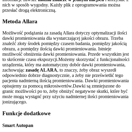
nich w sposób wygodny. Każdy plik z oprogramowania można
przesłać drogą elektroniczną.
Metoda Allara
Możliwość podążania za zasadą Allara dotyczy optymalizacji ilości
dawki promieniowania dla wystarczającej jakości obrazu. Trzeba
znaleźć złoty środek pomiędzy czasem badania, pomiędzy jakością
obrazu, a pomiędzy ilością dawki promieniowania. Istnieje
możliwość obniżenia dawki promieniowania. Przede wszystkim jest
to skrócenie czasu ekspozycji.Możemy skorzystać z funkcjonalności
urządzenia, który ma automatyczny dobór dawki promieniowania,
zachowując
zasadę ALARA
, to znaczy, żeby obraz wyszedł
odpowiednio dobrze diagnostycznie, a żeby nie prześwietlić tego
pacjenta nadmierną ilością promieniowania. Dawki promieniowania
opisujemy za pomocą mikrosiwertów.Dawki są zmniejszone do
granic możliwości po to, żeby obniżyć negatywne skutki, które być
może mogą wystąpić przy użyciu nadmiernej ilości promieniowania
jonizującego.
Funkcje dodatkowe
Smart Autopan