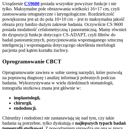
Urządzenie
CS9600
posiada wszystkie powyższe funkcje i nie
tylko. Maksymalne pole obrazowania wielkości 16×17 cm, czyli
zastosowania ortognatyczne i laryngologiczne. Rozdzielczość
powiększona jest aż do pola 10×10 cm – jest to maksymalna jakość
obrazu przy bardzo dużym zakresie badania. Oczywiście CS 9600
posiada modalność cefalometryczną i panoramiczną. Mamy również
do dyspozycji funkcje dotyczące CS-ADAPT, czyli filtrów do
badań panoramicznych, pozycjonowania wspomaganego sztuczną
inteligencją i wspomagania dotyczącego określenia morfologii
pacjenta pod kątem kształtu żuchwy.
Oprogramowanie CBCT
Oprogramowanie zawiera w sobie szereg narzędzi, które pozwolą
na poprawną diagnozę i analizę informacji pobranych podczas
badania. Wykorzystywana w wielu dziedzinach stomatologii,
tomografia stożkowa znana jest głównie w:
implantologii,
chirurgii,
endodoncji.
Chirurdzy i endodonci nie zastanawiają się nad tym, czy takie
badania są potrzebne, tylko dyskutują o
najlepszych typach badań
tomografii stożkowej.
Z powodzeniem sprawdza się ona w pracy